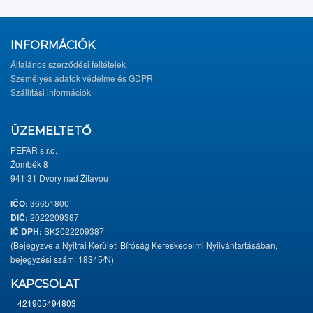
INFORMÁCIÓK
Általános szerződési feltételek
Személyes adatok védelme és GDPR
Szállítási információk
ÜZEMELTETŐ
PEFAR s.r.o.
Žombék 8
941 31 Dvory nad Žitavou
IČO:
36651800
DIČ:
2022209387
IČ DPH:
SK2022209387
(Bejegyzve a Nyitrai Kerületi Bíróság Kereskedelmi Nyilvántartásában,
bejegyzési szám: 18345/N)
KAPCSOLAT
+421905494803