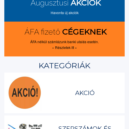
AKCIÓK
Augusztusi
Havonta új akciók
CÉGEKNEK
ÁFA fizető
ÁFA nélkül számlázunk banki utalás esetén.
» Részletek itt «
KATEGÓRIÁK
AKCIÓ
SZERSZÁMOK ÉS