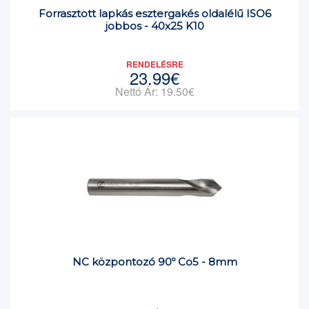
Forrasztott lapkás esztergakés oldalélű ISO6
jobbos - 40x25 K10
RENDELÉSRE
23.99€
Nettó Ár: 19.50€
NC központozó 90º Co5 - 8mm