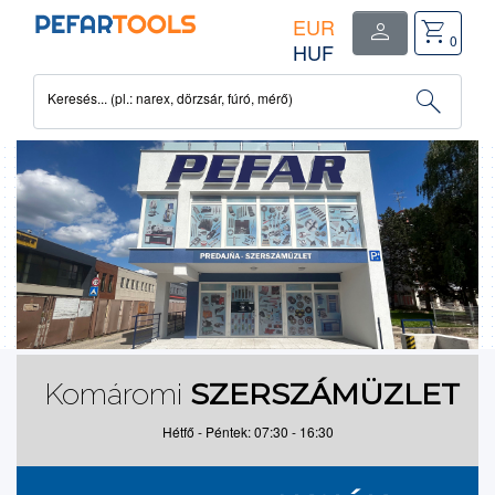
EUR
person
shopping_cart
close
0
HUF
0
search
Keresés... (pl.: narex, dörzsár, fúró, mérő)
termék(ek)
-
0.00€
SZERSZÁMÜZLET
Komáromi
Hétfő - Péntek: 07:30 - 16:30