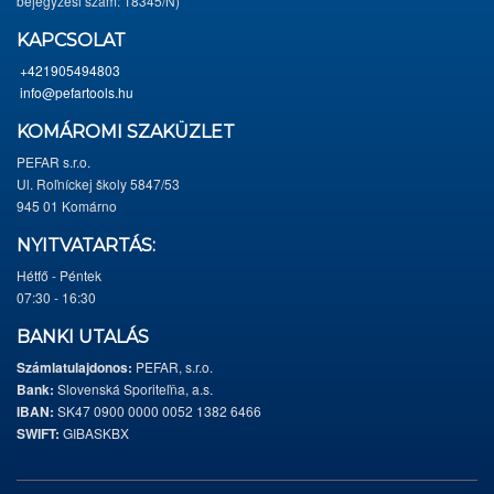
bejegyzési szám: 18345/N)
KAPCSOLAT
+421905494803
info@pefartools.hu
KOMÁROMI SZAKÜZLET
PEFAR s.r.o.
Ul. Roľníckej školy 5847/53
945 01 Komárno
NYITVATARTÁS:
Hétfő - Péntek
07:30 - 16:30
BANKI UTALÁS
Számlatulajdonos:
PEFAR, s.r.o.
Bank:
Slovenská Sporiteľňa, a.s.
IBAN:
SK47 0900 0000 0052 1382 6466
SWIFT:
GIBASKBX