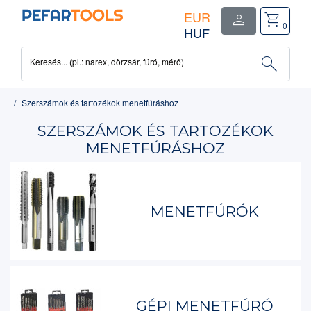
EUR
person
shopping_cart
close
0
HUF
0
search
Keresés... (pl.: narex, dörzsár, fúró, mérő)
termék(ek)
-
0.00€
Szerszámok és tartozékok menetfúráshoz
SZERSZÁMOK ÉS TARTOZÉKOK
MENETFÚRÁSHOZ
MENETFÚRÓK
GÉPI MENETFÚRÓ