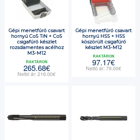
Gépi menetfúró csavart
Gépi menetfúró csavart
hornyú Co5 TiN + Co5
hornyú HSS + HSS
csigafúró készlet
köszörült csigafúró
rozsdamentes acélhoz
készlet M3-M12
M3-M12
RAKTÁRON
97.17€
RAKTÁRON
265.68€
Nettó ár: 79.00€
Nettó ár: 216.00€