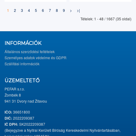
1
2
3
4
5
6
7
8
9
>
>|
Tételek: 1 - 48 / 1667 (35 oldal)
INFORMÁCIÓK
Általános szerződési feltételek
Személyes adatok védelme és GDPR
Szállítási információk
ÜZEMELTETŐ
PEFAR s.r.o.
Žombék 8
941 31 Dvory nad Žitavou
IČO:
36651800
DIČ:
2022209387
IČ DPH:
SK2022209387
(Bejegyzve a Nyitrai Kerületi Bíróság Kereskedelmi Nyilvántartásában,